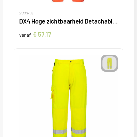
277743
DX4 Hoge zichtbaarheid Detachable Holster Zak Craft Broek
€ 57,17
vanaf