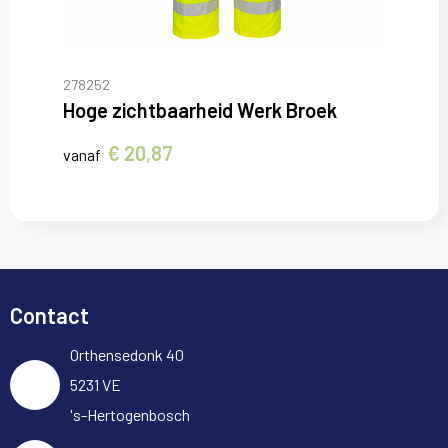
278252
Hoge zichtbaarheid Werk Broek
€ 20,87
vanaf
Contact
Orthensedonk 40
5231 VE
's-Hertogenbosch