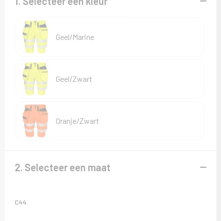
1. Selecteer een kleur
Sweaters
T-Shirts
Geel/Marine
Veiligheidsvesten en Veiligheidshesjes
Vesten
Geel/Zwart
Oranje/Zwart
2. Selecteer een maat
C44