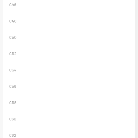
C46
C48
C50
C52
C54
C56
C58
C60
C62