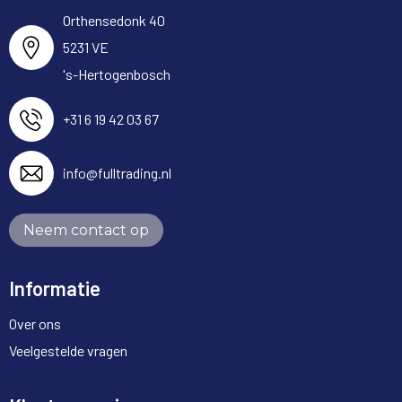
Orthensedonk 40
5231 VE
's-Hertogenbosch
+31 6 19 42 03 67
info@fulltrading.nl
Neem contact op
Informatie
Over ons
Veelgestelde vragen