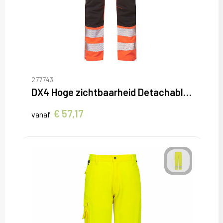
277743
DX4 Hoge zichtbaarheid Detachable Holster Zak Craft Broek
€ 57,17
vanaf