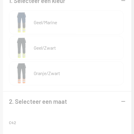
1. Selecteer een kleur
Sweaters
T-Shirts
Geel/Marine
Veiligheidsvesten en Veiligheidshesjes
Vesten
Geel/Zwart
Oranje/Zwart
2. Selecteer een maat
C42