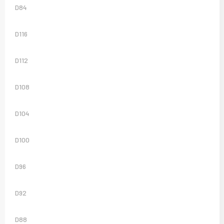
D84
D116
D112
D108
D104
D100
D96
D92
D88