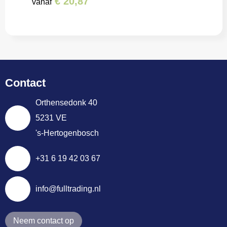
€ 20,87
vanaf
Contact
Orthensedonk 40
5231 VE
's-Hertogenbosch
+31 6 19 42 03 67
info@fulltrading.nl
Neem contact op