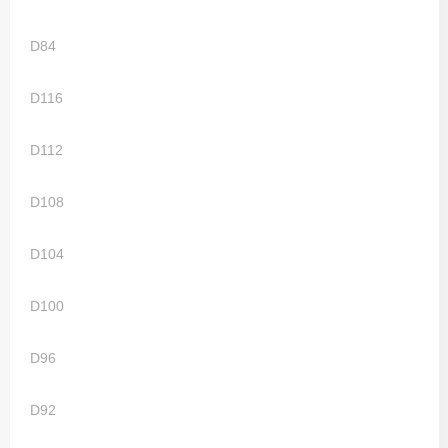
Sweaters
D84
T-Shirts
D116
Veiligheidsvesten en Veiligheidshesjes
D112
Vesten
D108
D104
D100
D96
D92