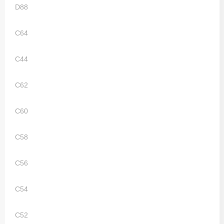
D88
C64
C44
C62
C60
C58
C56
C54
C52