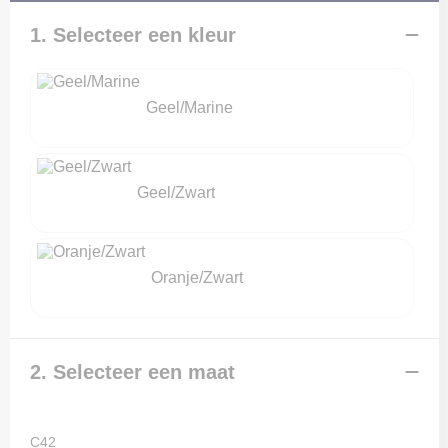
Kledingaccessoires
T-Shirts
Veiligheid, Auto en Fiets
1. Selecteer een kleur
Sokken
Vesten
Vrije tijd en Strand
Geel/Marine
Overalls
Waterflesjes
Overhemden
Geel/Zwart
Polo's
Reflecterende polo's
Oranje/Zwart
Regenkleding
Schoenen
2. Selecteer een maat
Schorten en Sloven
C42