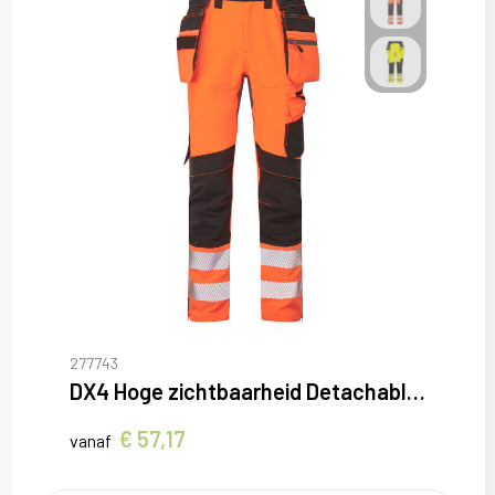
277743
DX4 Hoge zichtbaarheid Detachable Holster Zak Craft Broek
€ 57,17
vanaf