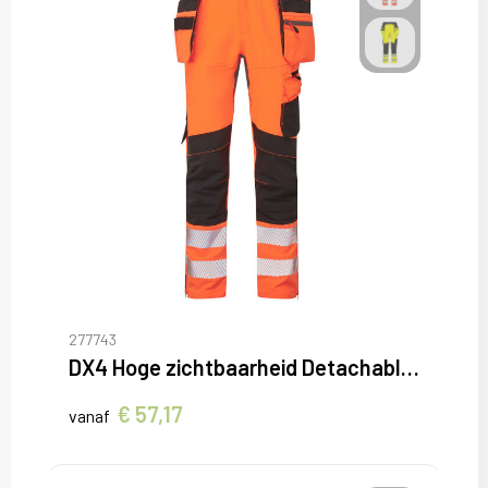
277743
DX4 Hoge zichtbaarheid Detachable Holster Zak Craft Broek
€ 57,17
vanaf