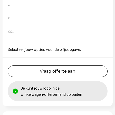
Sweaters
L
T-Shirts
XL
Veiligheidsvesten en Veiligheidshesjes
XXL
Vesten
Selecteer jouw opties voor de prijsopgave.
Vraag offerte aan
Je kunt jouw logo in de
winkelwagen/offertemand uploaden