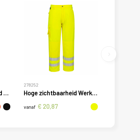
278252
DX4 Hoge zichtbaarheid Detachable Holster Zak Craft Broek
Hoge zichtbaarheid Werk Broek
€ 20,87
vanaf