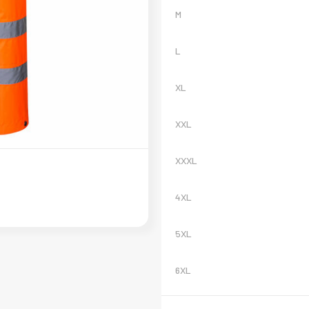
M
L
XL
XXL
XXXL
4XL
5XL
6XL