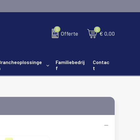
0
0
€ 0,00
Offerte
Brancheoplossinge
Familiebedrij
Contac
n
f
t