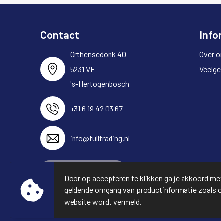
Contact
Info
Orthensedonk 40
Over o
5231 VE
Veelge
's-Hertogenbosch
+31 6 19 42 03 67
info@fulltrading.nl
Neem contact op
Door op accepteren te klikken ga je akkoord me
geldende omgang van productinformatie zoals 
website wordt vermeld.
© Copyright Full Trading 2026