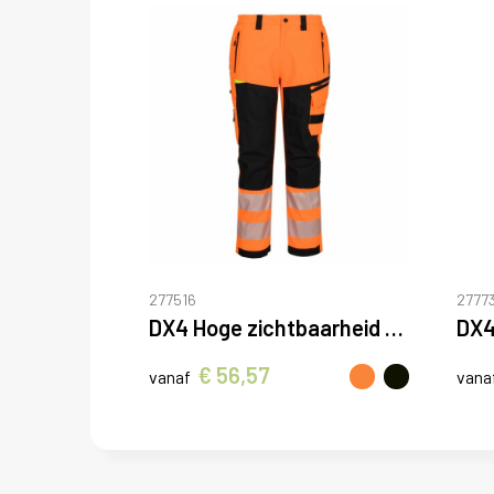
277516
27773
DX4 Hoge zichtbaarheid Rain Broek
€ 56,57
vanaf
vana