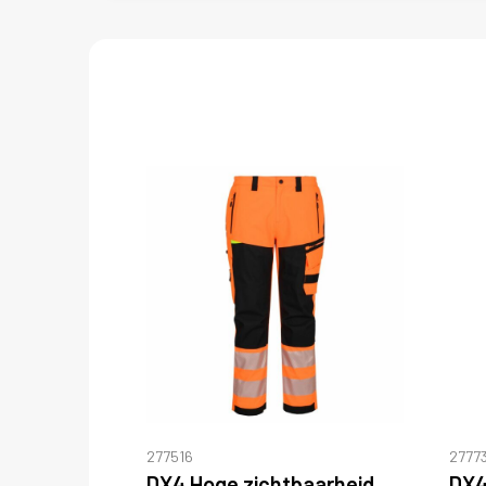
277516
27773
DX4 Hoge zichtbaarheid Rain Broek