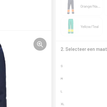
Orange/Navy
Yellow/Teal
2. Selecteer een maat
S
M
L
XL