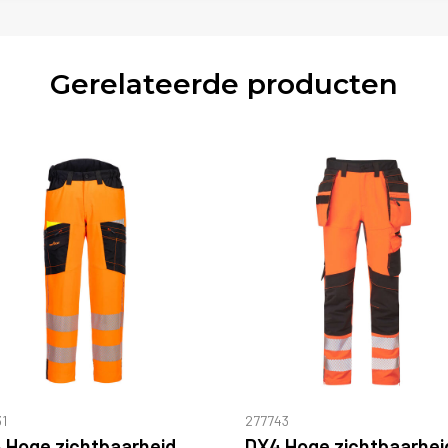
Gerelateerde producten
1
277743
DX4 Hoge zichtbaarheid Service Broek