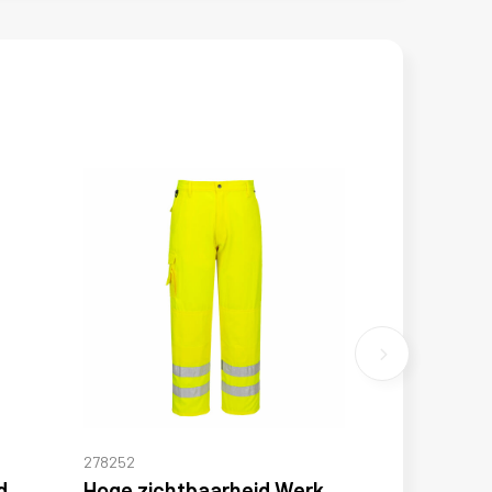
278252
DX4 Hoge zichtbaarheid Detachable Holster Zak Craft Broek
Hoge zichtbaarheid Werk Broek