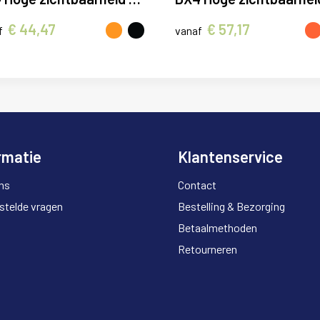
€ 44,47
€ 57,17
f
vanaf
rmatie
Klantenservice
ns
Contact
stelde vragen
Bestelling & Bezorging
Betaalmethoden
Retourneren