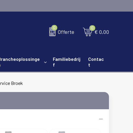
0
0
€ 0,00
Offerte
Brancheoplossinge
Familiebedrij
Contac
n
f
t
ervice Broek