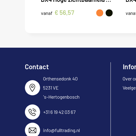
€ 56,57
vanaf
vana
Contact
Info
Orthensedonk 40
Over o
5231 VE
Veelge
's-Hertogenbosch
+31 6 19 42 03 67
info@fulltrading.nl