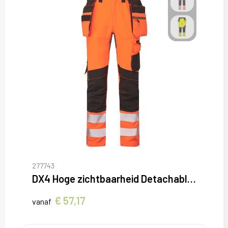
277743
DX4 Hoge zichtbaarheid Detachable Holster Zak Craft Broek
€ 57,17
vanaf