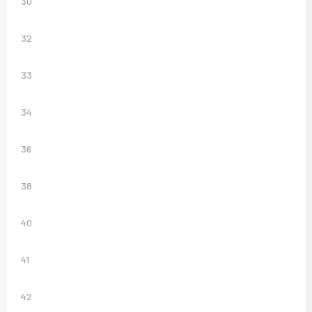
30
Sweaters
T-Shirts
32
Veiligheidsvesten en Veiligheidshesjes
33
Vesten
34
36
38
40
41
42