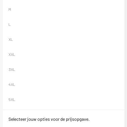
M
L
XL
XXL
3XL
4XL
5XL
Selecteer jouw opties voor de prijsopgave.