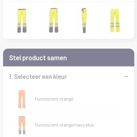
Kledingaccessoires
T-Shirts
Veiligheid, Auto en Fiets
Sokken
Vesten
Vrije tijd en Strand
Overalls
Waterflesjes
Overhemden
Stel product samen
Polo's
1. Selecteer een kleur
Reflecterende polo's
Regenkleding
fluorescent orange
Schoenen
Schorten en Sloven
fluorescent orange/navy blue