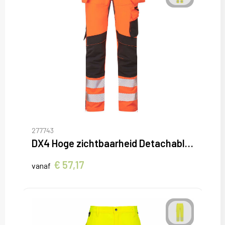
277743
DX4 Hoge zichtbaarheid Detachable Holster Zak Craft Broek
€ 57,17
vanaf