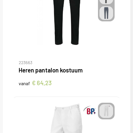
223663
Heren pantalon kostuum
€ 64,23
vanaf