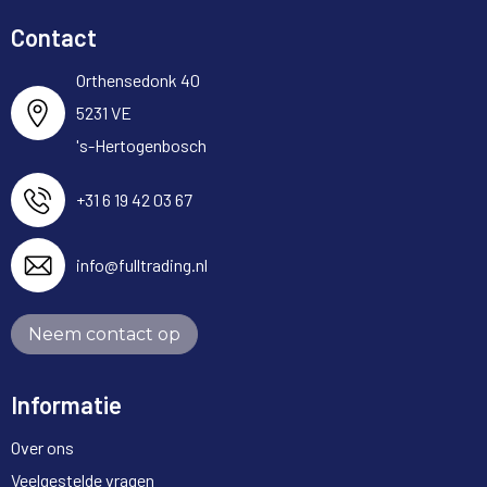
Contact
Orthensedonk 40
5231 VE
's-Hertogenbosch
+31 6 19 42 03 67
info@fulltrading.nl
Neem contact op
Informatie
Over ons
Veelgestelde vragen