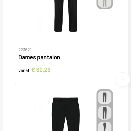
223621
Dames pantalon
€ 60,29
vanaf