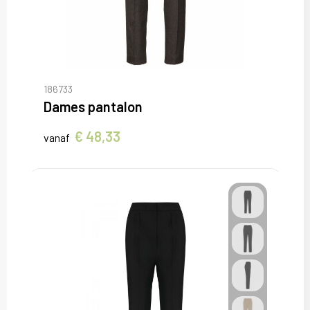
186733
Dames pantalon
€ 48,33
vanaf