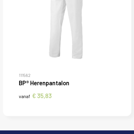
111562
BP® Herenpantalon
€ 35,83
vanaf