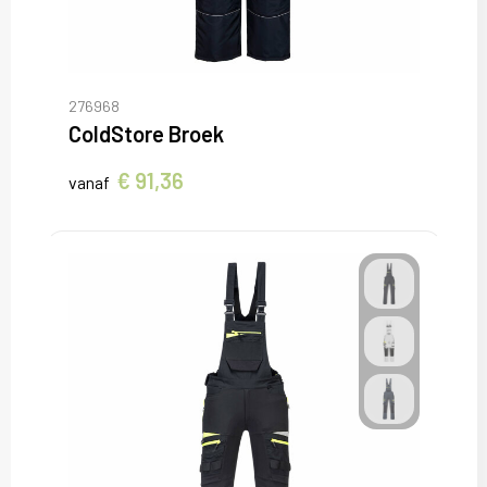
276968
ColdStore Broek
€ 91,36
vanaf