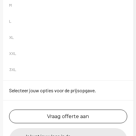
Sweaters
M
T-Shirts
L
Veiligheidsvesten en Veiligheidshesjes
XL
Vesten
XXL
3XL
Selecteer jouw opties voor de prijsopgave.
Vraag offerte aan