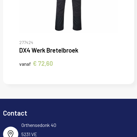
277424
DX4 Werk Bretelbroek
€ 72,60
vanaf
Contact
Orthensedonk 40
5231 VE