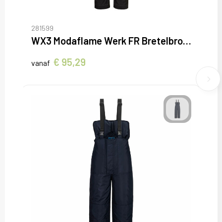
281599
WX3 Modaflame Werk FR Bretelbroek
€ 95,29
vanaf