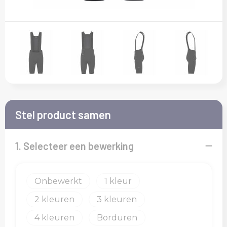
Kledingaccessoires
T-Shirts
Veiligheid, Auto en Fiets
Sokken
Vesten
Vrije tijd en Strand
Overalls
Waterflesjes
Overhemden
Polo's
Stel product samen
Reflecterende polo's
1. Selecteer een bewerking
Regenkleding
Schoenen
Onbewerkt
1
2
3
Schorten en Sloven
4
Borduren