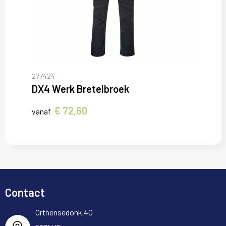
277424
DX4 Werk Bretelbroek
€ 72,60
vanaf
Contact
Orthensedonk 40