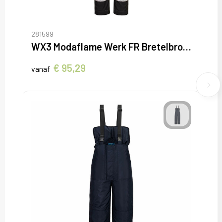
281599
WX3 Modaflame Werk FR Bretelbroek
€ 95,29
vanaf