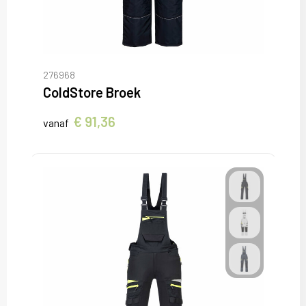
276968
ColdStore Broek
€ 91,36
vanaf