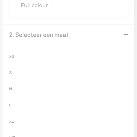
Sweaters
Full colour
T-Shirts
Veiligheidsvesten en Veiligheidshesjes
2. Selecteer een maat
Vesten
XS
S
M
L
XL