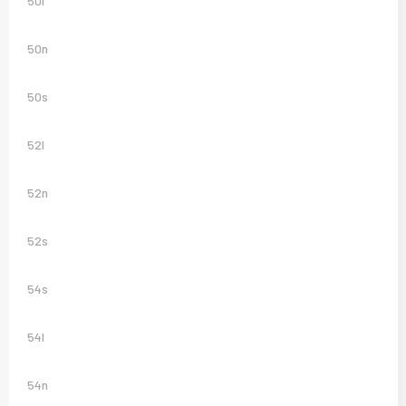
50l
50n
50s
52l
52n
52s
54s
54l
54n