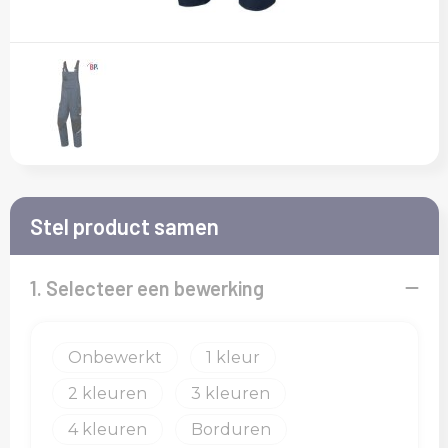
Kledingaccessoires
T-Shirts
Veiligheid, Auto en Fiets
Sokken
Vesten
Vrije tijd en Strand
Overalls
Waterflesjes
Overhemden
Polo's
Stel product samen
Reflecterende polo's
1. Selecteer een bewerking
Regenkleding
Schoenen
Onbewerkt
1
2
3
Schorten en Sloven
4
Borduren