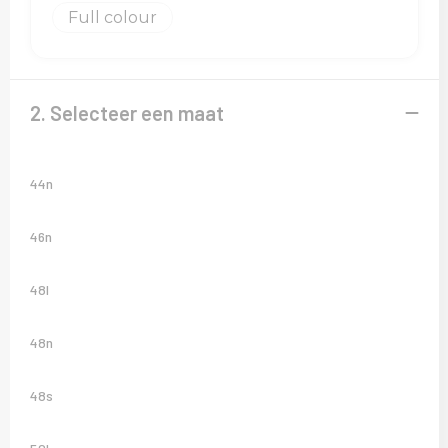
Sweaters
Full colour
T-Shirts
Veiligheidsvesten en Veiligheidshesjes
2. Selecteer een maat
Vesten
44n
46n
48l
48n
48s