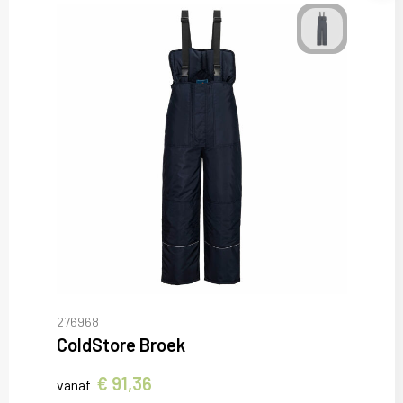
276968
ColdStore Broek
€ 91,36
vanaf