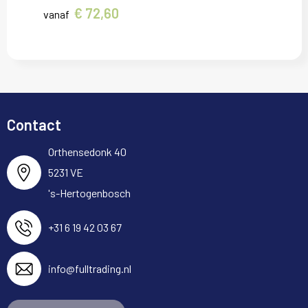
€ 72,60
vanaf
Contact
Orthensedonk 40
5231 VE
's-Hertogenbosch
+31 6 19 42 03 67
info@fulltrading.nl