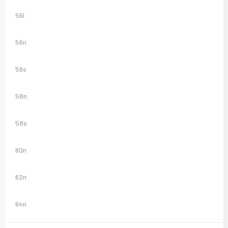
56l
56n
56s
58n
58s
60n
62n
64n