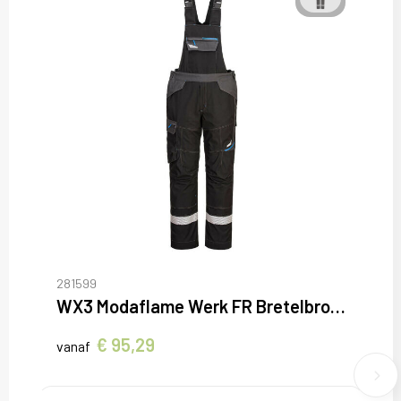
281599
WX3 Modaflame Werk FR Bretelbroek
€ 95,29
vanaf