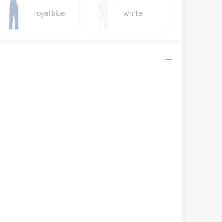
royal blue
white