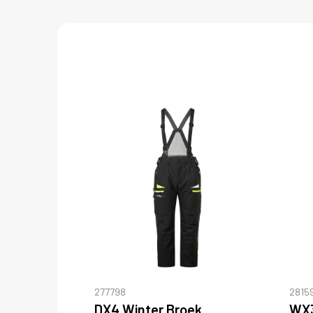
277798
2815
DX4 Winter Broek