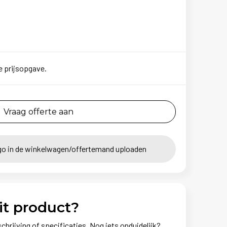
e prijsopgave.
Vraag offerte aan
go in de winkelwagen/offertemand uploaden
it product?
chrijving of specificaties. Nog iets onduidelijk?