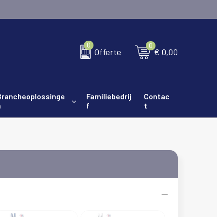
0
0
€ 0,00
Offerte
Brancheoplossinge
Familiebedrij
Contac
n
f
t