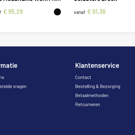
€ 95,29
€ 91,36
f
vanaf
rmatie
Klantenservice
ns
Contact
stelde vragen
Bestelling & Bezorging
Betaalmethoden
Retourneren