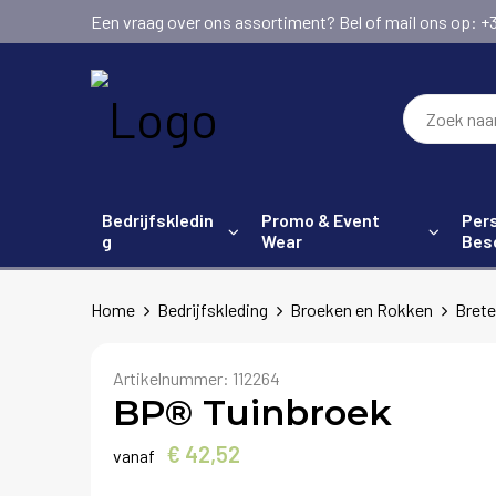
Een vraag over ons assortiment? Bel of mail ons op: +31 (
Bedrijfskledin
Promo & Event
Pers
g
Wear
Bes
Home
Bedrijfskleding
Broeken en Rokken
Brete
Artikelnummer:
112264
BP® Tuinbroek
€ 42,52
vanaf