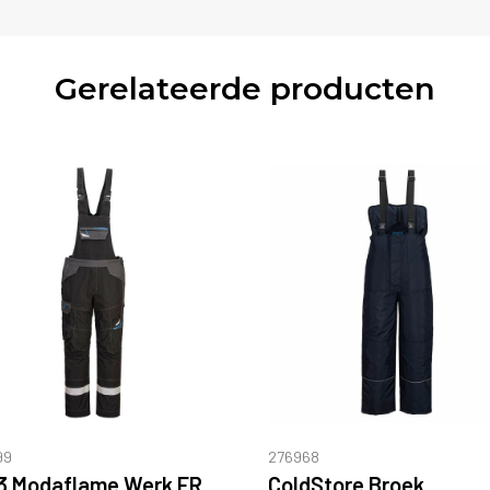
Gerelateerde producten
99
276968
WX3 Modaflame Werk FR Bretelbroek
ColdStore Broek