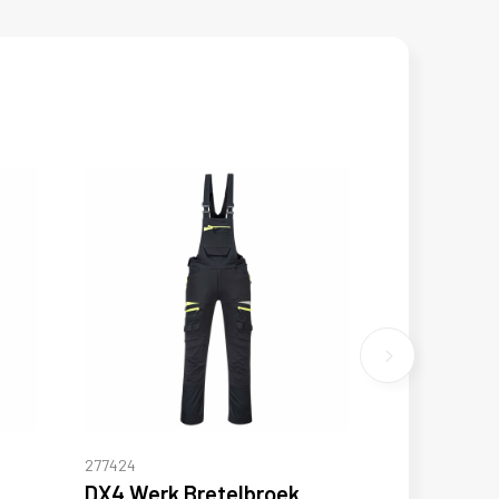
277424
DX4 Werk Bretelbroek