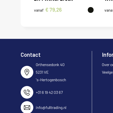
€ 79,26
vanaf
vana
Contact
Info
Orthensedonk 40
Over o
5231 VE
Veelge
's-Hertogenbosch
+31 6 19 42 03 67
info@fulltrading.nl