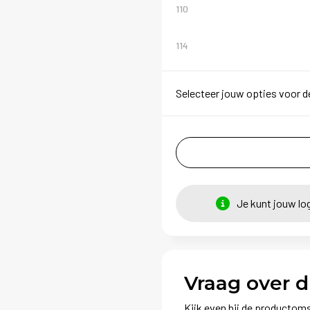
110
114
Selecteer jouw opties voor d
Je kunt jouw lo
Vraag over d
Kijk even bij de productoms