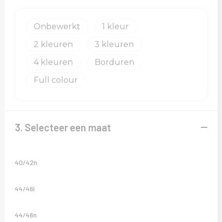
Onbewerkt
1
2
3
4
Borduren
Full colour
3. Selecteer een maat
40/42n
44/46l
44/46n