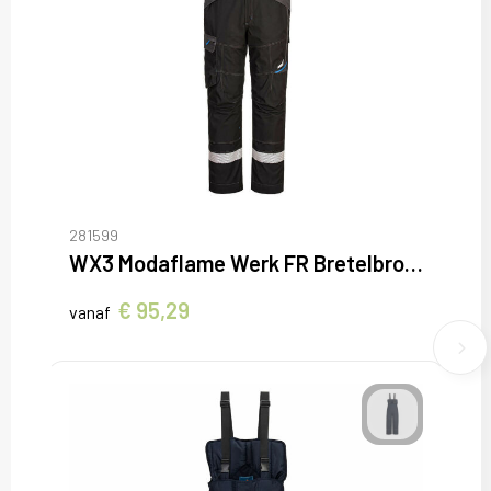
281599
WX3 Modaflame Werk FR Bretelbroek
€ 95,29
vanaf