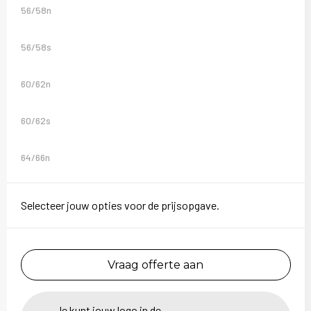
56/58n
56/58s
60/62n
60/62s
64/66n
Selecteer jouw opties voor de prijsopgave.
Vraag offerte aan
Je kunt jouw logo in de