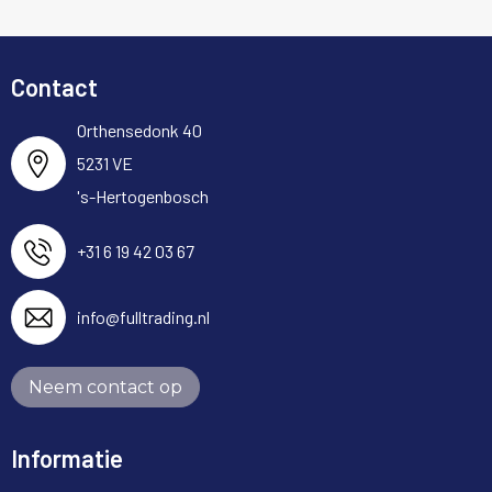
Contact
Orthensedonk 40
5231 VE
's-Hertogenbosch
+31 6 19 42 03 67
info@fulltrading.nl
Neem contact op
Informatie