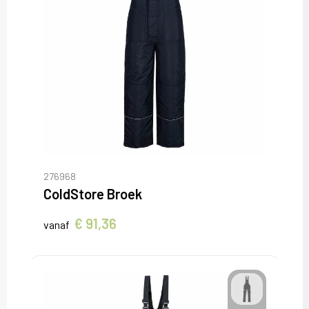
276968
ColdStore Broek
€ 91,36
vanaf