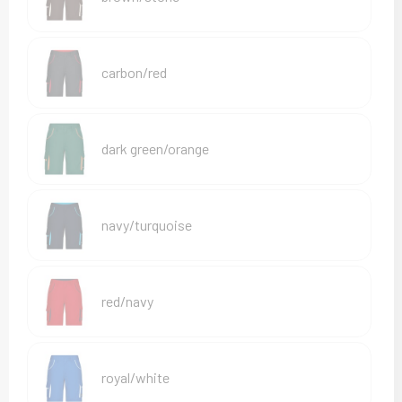
Sweaters
T-Shirts
carbon/red
Veiligheidsvesten en Veiligheidshesjes
Vesten
dark green/orange
navy/turquoise
red/navy
royal/white