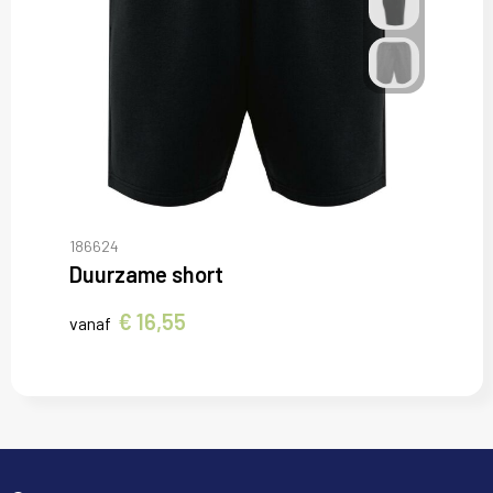
186624
Duurzame short
€ 16,55
vanaf