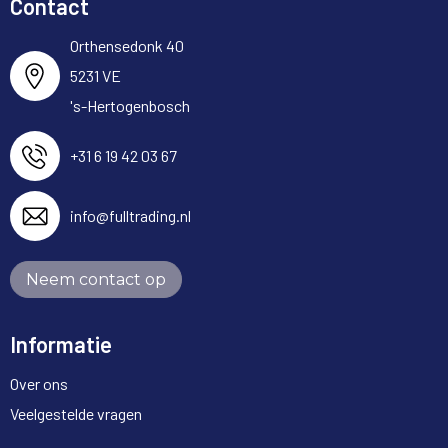
Contact
Orthensedonk 40
5231 VE
's-Hertogenbosch
+31 6 19 42 03 67
info@fulltrading.nl
Neem contact op
Informatie
Over ons
Veelgestelde vragen