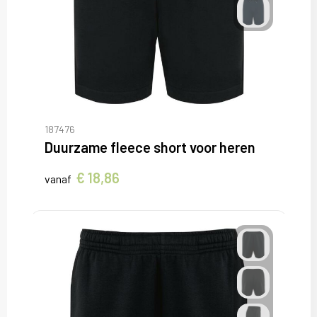
187476
Duurzame fleece short voor heren
€ 18,86
vanaf