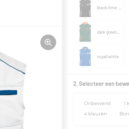
black/lime green
dark green/orange
royal/white
2. Selecteer een bewe
Onbewerkt
1
4
Bor