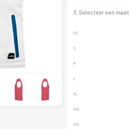
3. Selecteer een maat
XS
S
M
L
XL
XXL
3XL