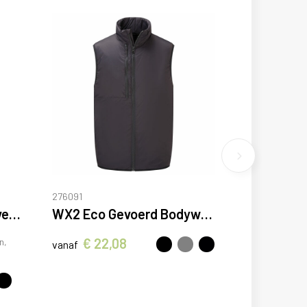
276091
Venera 200 g/m2 werkvest met V-hals en meerdere zakken
WX2 Eco Gevoerd Bodywarmer
€ 22,08
n,
vanaf