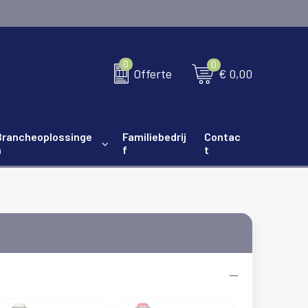
0
0
€ 0,00
Offerte
Brancheoplossinge
Familiebedrij
Contac
n
f
t