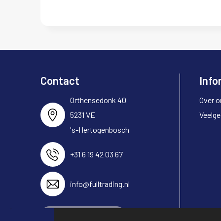
Contact
Info
Orthensedonk 40
Over o
5231 VE
Veelge
's-Hertogenbosch
+31 6 19 42 03 67
info@fulltrading.nl
Neem contact op