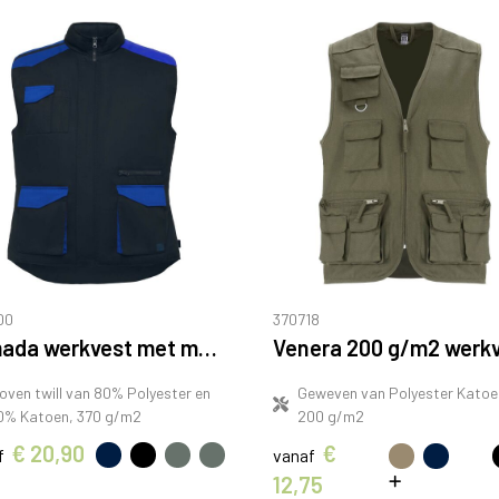
00
370718
Armada werkvest met meerdere zakken
oven twill van 80% Polyester en
Geweven van Polyester Katoe
0% Katoen, 370 g/m2
200 g/m2
€ 20,90
€
f
vanaf
12,75