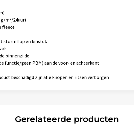
m)
 g/m²/24uur)
 fleece
et stormflap en kinstuk
nzak
de binnenzijde
e functie/geen PBM) aan de voor- en achterkant
duct beschadigd zijn alle knopen en ritsen verborgen
Gerelateerde producten