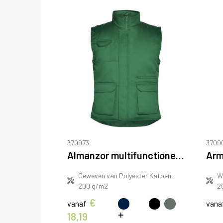
370973
3709
Almanzor multifunctionele werkbodywarmer met hoge kraag
Geweven van Polyester Katoen,
W
200 g/m2
2
€
vanaf
vana
18,19