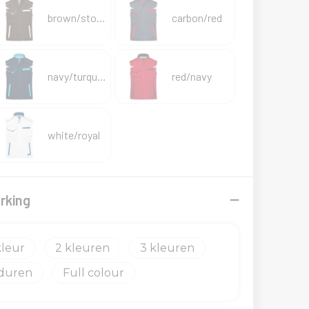
brown/stone
carbon/red
navy/turquoise
red/navy
white/royal
rking
2
3
duren
Full colour