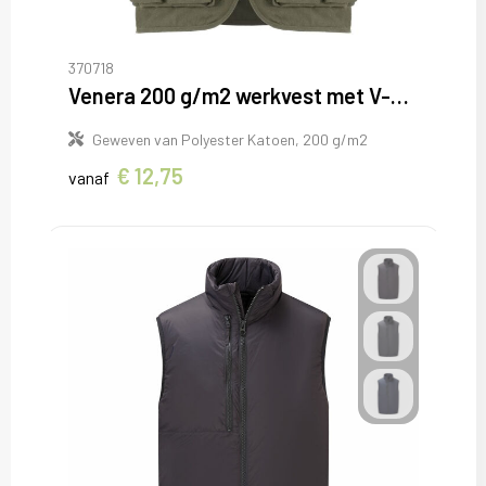
370718
Venera 200 g/m2 werkvest met V-hals en meerdere zakken
Geweven van Polyester Katoen, 200 g/m2
€ 12,75
vanaf