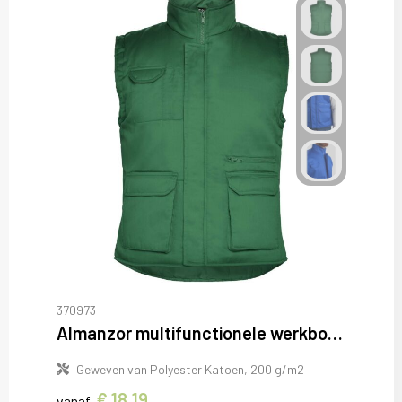
370973
Almanzor multifunctionele werkbodywarmer met hoge kraag
Geweven van Polyester Katoen, 200 g/m2
€ 18,19
vanaf