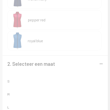
Sweaters
T-Shirts
pepper red
Veiligheidsvesten en Veiligheidshesjes
Vesten
royal blue
2. Selecteer een maat
S
M
L