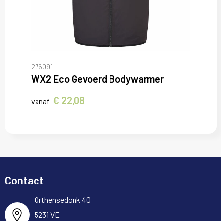
276091
WX2 Eco Gevoerd Bodywarmer
€ 22,08
vanaf
Contact
Orthensedonk 40
5231 VE