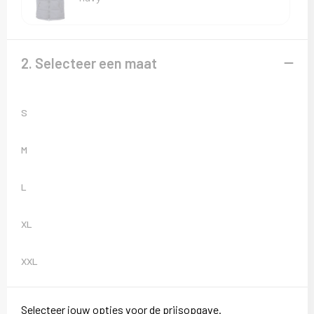
Sweaters
T-Shirts
2. Selecteer een maat
Veiligheidsvesten en Veiligheidshesjes
Vesten
S
M
L
XL
XXL
Selecteer jouw opties voor de prijsopgave.