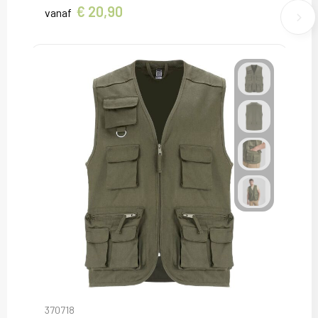
€ 20,90
vanaf
370718