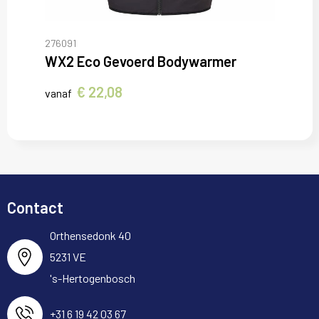
276091
WX2 Eco Gevoerd Bodywarmer
€ 22,08
vanaf
Contact
Orthensedonk 40
5231 VE
's-Hertogenbosch
+31 6 19 42 03 67