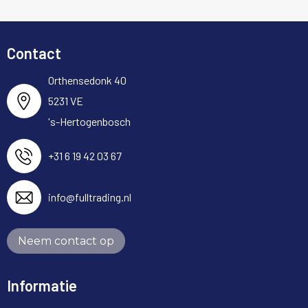
Contact
Orthensedonk 40
5231 VE
's-Hertogenbosch
+31 6 19 42 03 67
info@fulltrading.nl
Neem contact op
Informatie