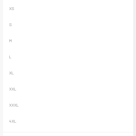
Sweaters
XS
T-Shirts
S
Veiligheidsvesten en Veiligheidshesjes
M
Vesten
L
XL
XXL
XXXL
4XL