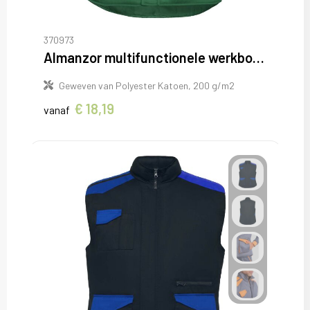
370973
Almanzor multifunctionele werkbodywarmer met hoge kraag
Geweven van Polyester Katoen, 200 g/m2
€ 18,19
vanaf