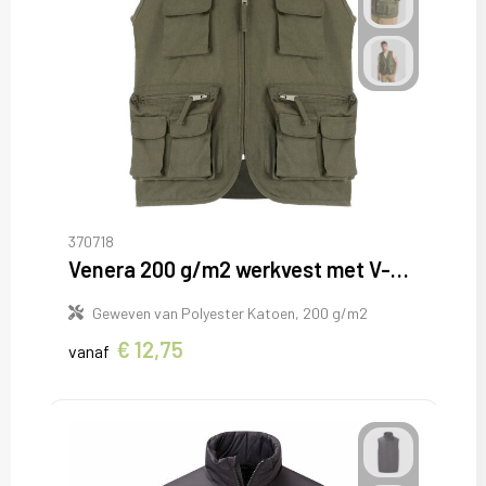
370718
Venera 200 g/m2 werkvest met V-hals en meerdere zakken
Geweven van Polyester Katoen, 200 g/m2
€ 12,75
vanaf