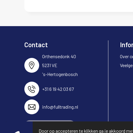
Contact
Info
Orthensedonk 40
Over o
5231 VE
Veelge
's-Hertogenbosch
+31 6 19 42 03 67
info@fulltrading.nl
Neem contact op
Door op accepteren te klikken ga je akkoord me