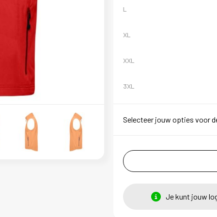
L
XL
XXL
3XL
Selecteer jouw opties voor d
Je kunt jouw lo