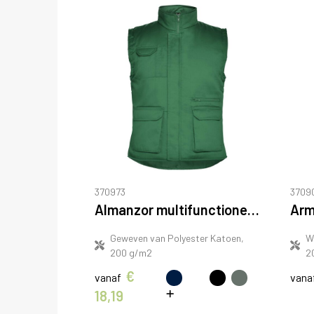
370973
3709
Almanzor multifunctionele werkbodywarmer met hoge kraag
Geweven van Polyester Katoen,
W
200 g/m2
2
€
vanaf
vana
18,19