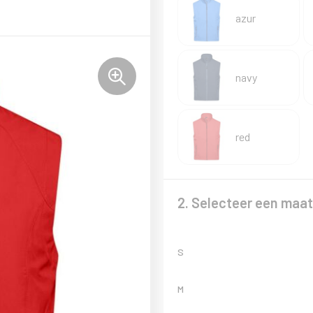
azur
navy
red
2. Selecteer een maat
S
M