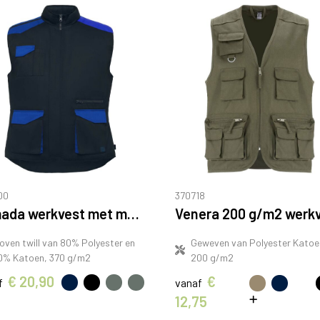
00
370718
Armada werkvest met meerdere zakken
oven twill van 80% Polyester en
Geweven van Polyester Katoe
0% Katoen, 370 g/m2
200 g/m2
€ 20,90
€
f
vanaf
12,75