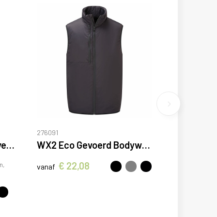
276091
Venera 200 g/m2 werkvest met V-hals en meerdere zakken
WX2 Eco Gevoerd Bodywarmer
€ 22,08
n,
vanaf