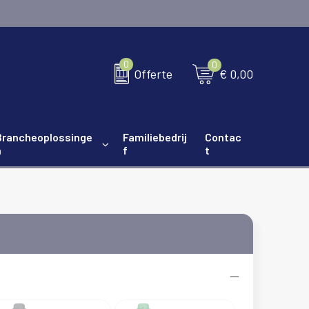
0
0
€ 0,00
Offerte
Brancheoplossinge
Familiebedrij
Contac
n
f
t