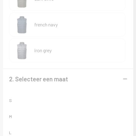
Sweaters
T-Shirts
french navy
Veiligheidsvesten en Veiligheidshesjes
Vesten
iron grey
2. Selecteer een maat
S
M
L