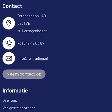
Contact
Orthensedonk 40
5231 VE
's-Hertogenbosch
+31 6 19 42 03 67
info@fulltrading.nl
Neem contact op
Informatie
Over ons
Veelgestelde vragen