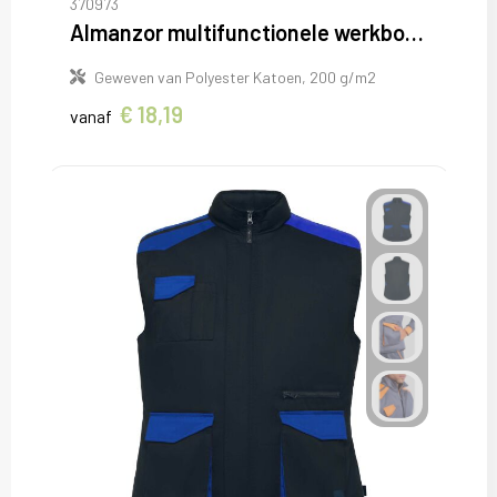
370973
Almanzor multifunctionele werkbodywarmer met hoge kraag
Geweven van Polyester Katoen, 200 g/m2
€ 18,19
vanaf