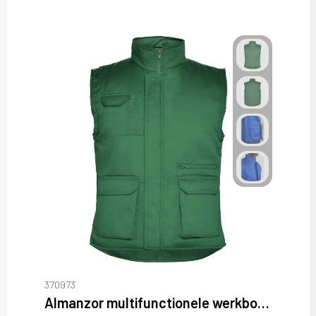
370973
Almanzor multifunctionele werkbodywarmer met hoge kraag