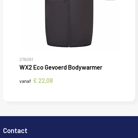
276091
WX2 Eco Gevoerd Bodywarmer
€ 22,08
vanaf
Contact