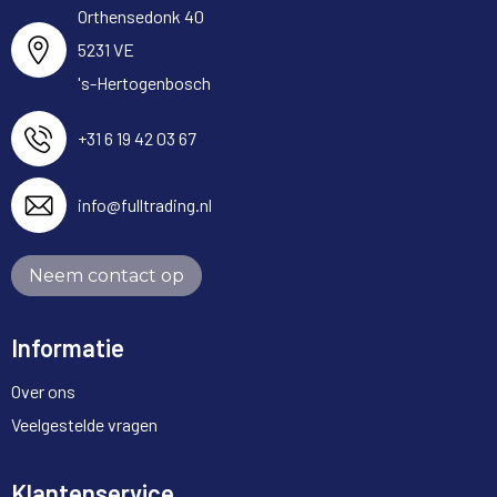
Orthensedonk 40
5231 VE
's-Hertogenbosch
+31 6 19 42 03 67
info@fulltrading.nl
Neem contact op
Informatie
Over ons
Veelgestelde vragen
Klantenservice