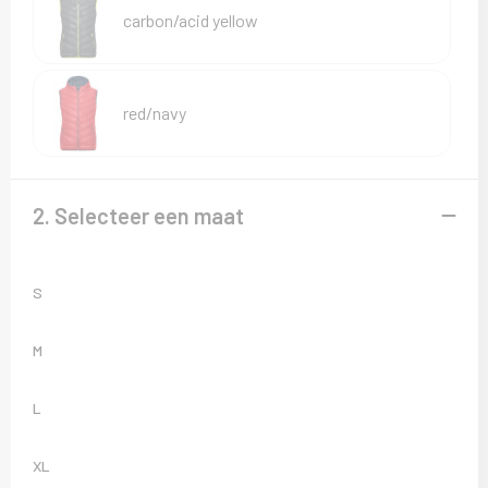
Sweaters
carbon/acid yellow
T-Shirts
Veiligheidsvesten en Veiligheidshesjes
red/navy
Vesten
2. Selecteer een maat
S
M
L
XL