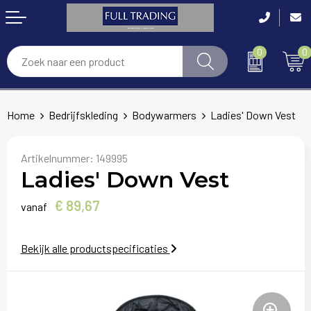
0
0
Accessoires
Handdoeken & Badtextiel
Laskleding
Anti-stress
Bouw & Infra
Home
Bedrijfskleding
Bodywarmers
Ladies' Down Vest
Disposables
Blazers
Gehoorbescherming
Bidons en Sportflessen
Schoonmaak & Facilitaire Dienst
Thermokleding
Bodywarmers en Gilets
Hoofdbescherming
Elektronica, Gadgets en USB
Industrie
Artikelnummer:
149995
Ladies' Down Vest
RWS Kleding
Broeken en Rokken
Ademhalingsbescherming
Feestartikelen
Horeca & Restaurants
€ 89,67
vanaf
Arm- en handbescherming
Caps, Hoeden en Mutsen
Gezichtsmaskers en mondkapjes
Huis, Tuin en Keuken
Zorg & Welzijn
Bekijk alle productspecificaties
Been- en voetbescherming
Dekens en Kussens
Handschoenen
Kantoor en Zakelijk
Retail & Shops
Bodywarmers
Handschoenen en Sjaals
Oog- en gelaatsbescherming
Kinderen, Peuters en Baby's
Event & Beurs