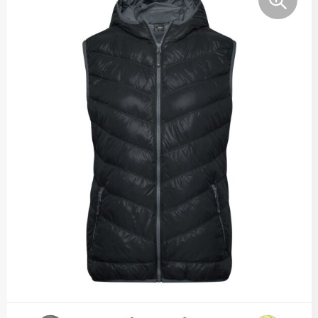
Broeken en Rokken
Jassen
Veiligheidssignalering en Verlichting
Klokken, horloges en weerstations
Caps, Hoeden en Mutsen
Kledingaccessoires
Lampen en Gereedschap
E.H.B.O.
Sokken en Ondergoed
Paraplu's
Gereedschap
Overhemden
Persoonlijke verzorging
Handschoenen en Sjaals
Peuters en Baby's
Reisbenodigdheden
Hoofdbescherming
Polo's
Schrijfwaren
Horecatextiel
Regenkleding
Sleutelhangers en Lanyards
Hygiëne en Persoonlijke verzorging
Schoenen
Snoepgoed
Jassen
Sweaters
Spellen voor binnen en buiten