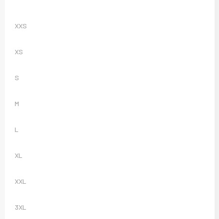
XXS
XS
S
M
L
XL
XXL
3XL