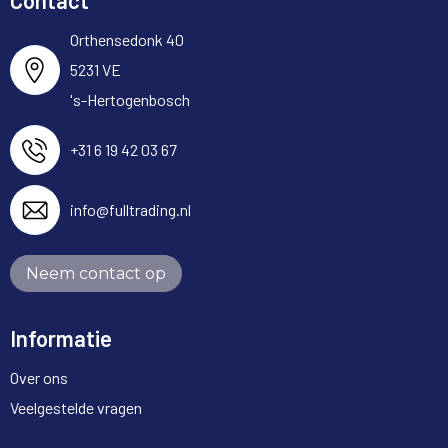
Contact
Orthensedonk 40
5231 VE
's-Hertogenbosch
+31 6 19 42 03 67
info@fulltrading.nl
Neem contact op
Informatie
Over ons
Veelgestelde vragen