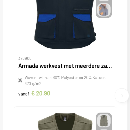
370900
Armada werkvest met meerdere zakken
Woven twill van 80% Polyester en 20% Katoen,
370 g/m2
€ 20,90
vanaf