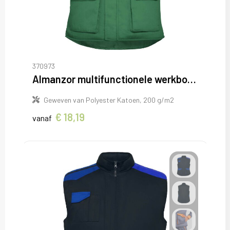
370973
Almanzor multifunctionele werkbodywarmer met hoge kraag
Geweven van Polyester Katoen, 200 g/m2
€ 18,19
vanaf