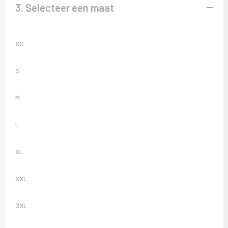
3. Selecteer een maat
XS
S
M
L
XL
XXL
3XL