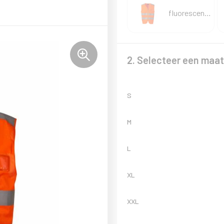
fluorescent orange
2. Selecteer een maat
S
M
L
XL
XXL