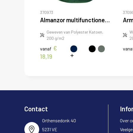
370973
3709
Almanzor multifunctionele werkbodywarmer met hoge kraag
Geweven van Polyester Katoen,
W
200 g/m2
2
€
vanaf
vana
18,19
Contact
Info
Orthensedonk 40
Over o
5231 VE
Veelge