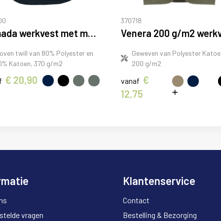
00
370718
Armada werkvest met meerdere zakken
oven twill van 80% Polyester en
Geweven van Polyester Katoe
0% Katoen, 370 g/m2
200 g/m2
€ 20,90
€
f
vanaf
12,75
rmatie
Klantenservice
ns
Contact
stelde vragen
Bestelling & Bezorging