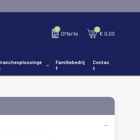
0
0
€ 0,00
Offerte
Brancheoplossinge
Familiebedrij
Contac
n
f
t