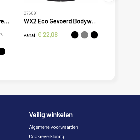
276091
Venera 200 g/m2 werkvest met V-hals en meerdere zakken
WX2 Eco Gevoerd Bodywarmer
€ 22,08
n,
vanaf
Veilig winkelen
Algemene voorwaarden
Cookieverklaring