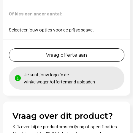
Sweaters
Of kies een ander aantal:
T-Shirts
Selecteer jouw opties voor de prijsopgave.
Veiligheidsvesten en Veiligheidshesjes
Vesten
Vraag offerte aan
Je kunt jouw logo in de
winkelwagen/offertemand uploaden
Vraag over dit product?
Kijk even bij de productomschrijving of specificaties.