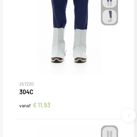
257220
304C
€ 11,93
vanaf