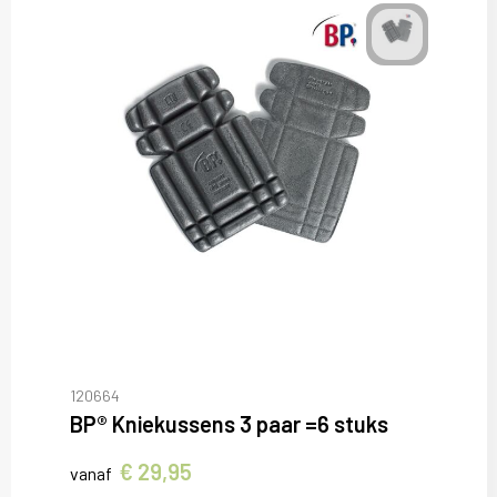
120664
BP® Kniekussens 3 paar =6 stuks
€ 29,95
vanaf