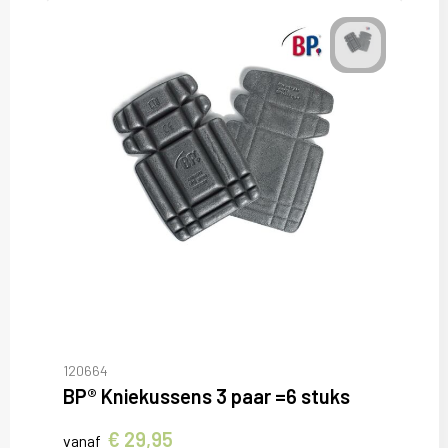
120664
BP® Kniekussens 3 paar =6 stuks
€ 29,95
vanaf