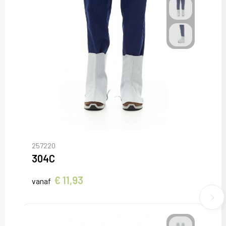
257220
304C
€ 11,93
vanaf