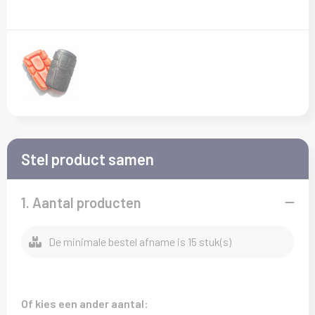
Kledingaccessoires
T-Shirts
Veiligheid, Auto en Fiets
Sokken
Vesten
Vrije tijd en Strand
Overalls
Waterflesjes
Overhemden
Polo's
Stel product samen
Reflecterende polo's
1. Aantal producten
Regenkleding
De minimale bestel afname is 15 stuk(s)
Schoenen
Schorten en Sloven
Of kies een ander aantal: