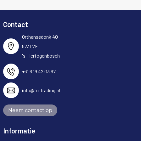
Contact
Orthensedonk 40
5231 VE
's-Hertogenbosch
+31 6 19 42 03 67
info@fulltrading.nl
Neem contact op
Informatie