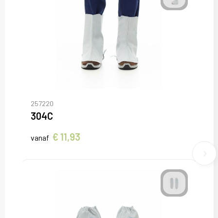
257220
304C
€ 11,93
vanaf