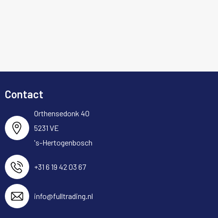
Contact
Orthensedonk 40
5231 VE
's-Hertogenbosch
+31 6 19 42 03 67
info@fulltrading.nl