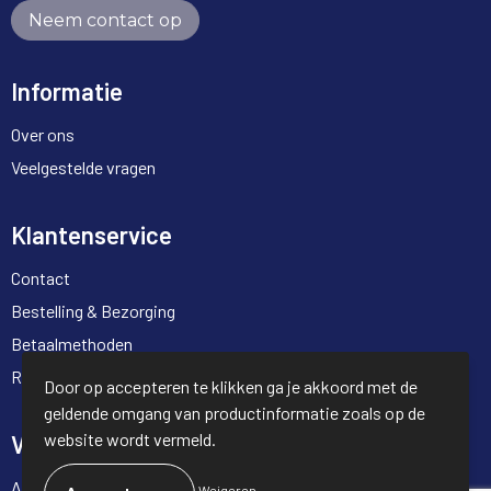
Neem contact op
Informatie
Over ons
Veelgestelde vragen
Klantenservice
Contact
Bestelling & Bezorging
Betaalmethoden
Retourneren
Door op accepteren te klikken ga je akkoord met de
geldende omgang van productinformatie zoals op de
website wordt vermeld.
Veilig winkelen
Algemene voorwaarden
Weigeren