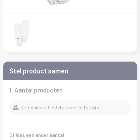
Kledingaccessoires
T-Shirts
Veiligheid, Auto en Fiets
Sokken
Vesten
Vrije tijd en Strand
Overalls
Waterflesjes
Overhemden
Polo's
Stel product samen
Reflecterende polo's
1. Aantal producten
Regenkleding
De minimale bestel afname is 1 stuk(s)
Schoenen
Schorten en Sloven
Of kies een ander aantal: