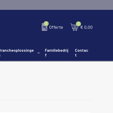
0
0
€ 0,00
Offerte
Brancheoplossinge
Familiebedrij
Contac
n
f
t