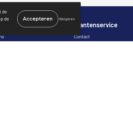
t de
op de
Weigeren
rmatie
Klantenservice
ns
Contact
stelde vragen
Bestelling & Bezorging
Betaalmethoden
Retourneren