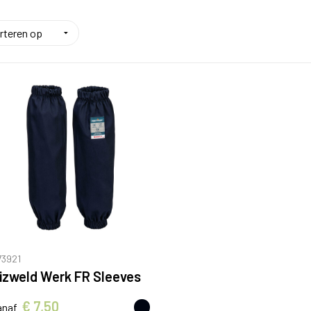
73921
izweld Werk FR Sleeves
€ 7,50
anaf