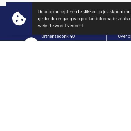
Door op accepteren te klikken ga je akkoord me
geldende omgang van productinformatie zoals 
Contact
Info
website wordt vermeld.
Orthensedonk 40
Over o
5231 VE
Veelge
's-Hertogenbosch
+31 6 19 42 03 67
info@fulltrading.nl
Neem contact op
© Copyright Full Trading 2026